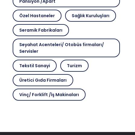
Pansiyon /Apart
0(342)371-07-77
Karataş 1 Bölge Oska Civarı Şahinbey
/ Gaziantep
Özel Hastaneler
Sağlık Kuruluşları
Seramik Fabrikaları
Yeni Hoşgör Eczanesi
0(342)339-55-58
Seyahat Acenteleri/ Otobüs firmaları/
Cumhuriyet Mahallesi, Şahinbey /
Gaziantep
Servisler
Tekstil Sanayi
Turizm
Güven Eczanesi
0(342)323-23-27
Üretici Gıda Firmaları
Kayaönü Mahallesi, 59 Sokak, No:8
Şehitkamil / Gaziantep
Vinç/ Forklift /İş Makinaları
Gazikent Eczanesi
0(342)241-13-05
Gazikent-Atakent Mahallesi, 15.
Caddesi, Pınar Apt. Şehitkamil /
Gaziantep