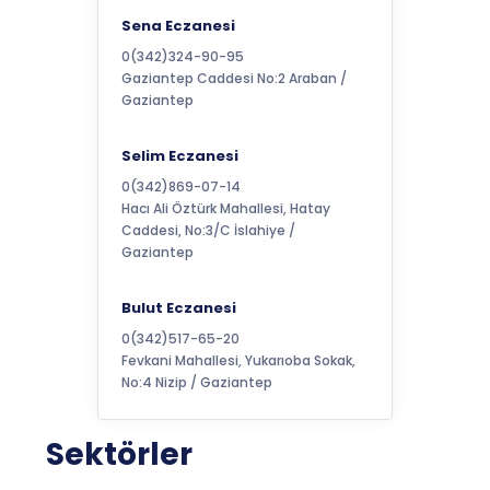
Sena Eczanesi
0(342)324-90-95
Gaziantep Caddesi No:2 Araban /
Gaziantep
Selim Eczanesi
0(342)869-07-14
Hacı Ali Öztürk Mahallesi, Hatay
Caddesi, No:3/C İslahiye /
Gaziantep
Bulut Eczanesi
0(342)517-65-20
Fevkani Mahallesi, Yukarıoba Sokak,
No:4 Nizip / Gaziantep
Akkent Melita Eczanesi
Sektörler
0(342)371-44-24