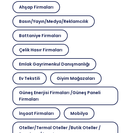
Akkent 134016 Nolu Cadde No:17A/a
Şahinbey/g.antep
Ahşap Firmaları
Basın/Yayın/Medya/Reklamcılık
Ateş Eczanesi
0(342)251-95-12
Battaniye Firmaları
23 Nisan Mahallesi, Üniversite Bulvarı
No:317/D Şahinbey / Gaziantep
Çelik Hasır Firmaları
Suna Eczanesi
Emlak Gayrimenkul Danışmanlığı
0(342)361-02-61
Binevler 23 Nisan Mahallesi Şahinbey
/ Gaziantep
Ev Tekstili
Giyim Mağazaları
Tuna Albayram Eczanesi
Güneş Enerjisi Firmaları /Güneş Paneli
Firmaları
0(553)910-41-78
Serinevler Mahallesi 99040 Nolu
Sokak No:8/B Şahinbey / Gaziantep
İnşaat Firmaları
Mobilya
Karataş Nur Eczanesi
Oteller/Termal Oteller /Butik Oteller /